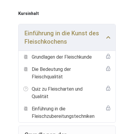
haben, dieser Kurs bietet Ihnen das Wissen und
die Techniken, um zum Meister am Herd zu
Kursinhalt
werden.
Kursüberblick: In “Perfektioniertes Fleisch: Dein
Einführung in die Kunst des
Weg zum Meister am Herd” lernen Sie alles, was
Fleischkochens
Sie über die Auswahl, Vorbereitung und das
Kochen von Fleisch wissen müssen. Der Kurs
deckt eine Vielzahl von Themen ab, darunter:
Grundlagen der Fleischkunde
Die Kunst der richtigen Fleischwahl:
Die Bedeutung der
Verstehen Sie die verschiedenen
Fleischqualität
Fleischarten, deren Herkunft und wie Sie
die besten Stücke für Ihre Gerichte
Quiz zu Fleischarten und
auswählen.
Qualität
Vorbereitungstechniken: Erlernen Sie das
fachgerechte Trimmen, Marinieren und
Einführung in die
Würzen von Fleisch, um den
Fleischzubereitungstechniken
bestmöglichen Geschmack zu erzielen.
Kochmethoden meistern: Entdecken Sie
verschiedene Gartechniken wie Braten,