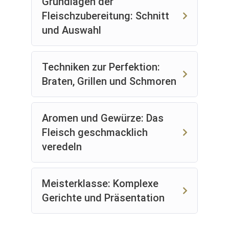
Grundlagen der
Schmoren, Grillen und Sous-Vide, um das
Fleischzubereitung: Schnitt
volle Potenzial jedes Fleischstücks
und Auswahl
auszuschöpfen.
Die Bedeutung von Ruhe und
Nachbereitung: Erfahren Sie, wie das
Techniken zur Perfektion:
richtige Ruhen und Schneiden von Fleisch
den Unterschied ausmacht.
Braten, Grillen und Schmoren
Kreative Präsentation: Lernen Sie, wie Sie
Ihre Fleischgerichte ansprechend und
professionell servieren.
Aromen und Gewürze: Das
Lernziele: Am Ende dieses Kurses werden Sie in
Fleisch geschmacklich
der Lage sein:
veredeln
Fleischstücke zu identifizieren und
auszuwählen, die Ihren kulinarischen
Meisterklasse: Komplexe
Anforderungen entsprechen.
Verschiedene Schneide- und
Gerichte und Präsentation
Vorbereitungstechniken anzuwenden, um
den Geschmack und die Textur zu
maximieren.