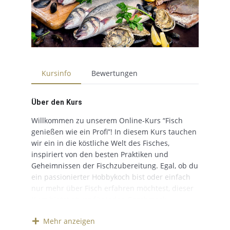
Kursinfo
Bewertungen
Über den Kurs
Willkommen zu unserem Online-Kurs “Fisch
genießen wie ein Profi”! In diesem Kurs tauchen
wir ein in die köstliche Welt des Fisches,
inspiriert von den besten Praktiken und
Geheimnissen der Fischzubereitung. Egal, ob du
ein passionierter Hobbykoch bist oder einfach
nur mehr über Fisch erfahren möchtest, dieser
Kurs bietet etwas für jeden Geschmack.
Fische sind nicht nur unglaublich vielseitig,
Mehr anzeigen
sondern auch reich an wichtigen Nährstoffen,