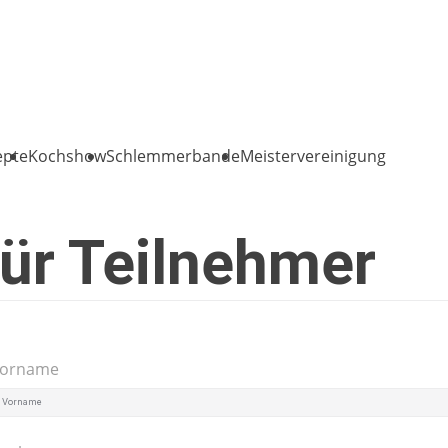
epte
Kochshow
Schlemmerbande
Meistervereinigung
ür Teilnehmer
orname