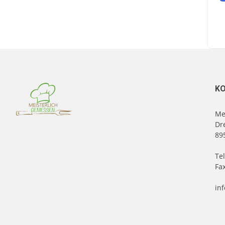
K
Me
Dr
89
Te
Fax
in