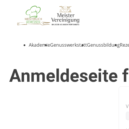
Akademie
Genusswerkstatt
Genussbildung
Rez
Anmeldeseite f
V